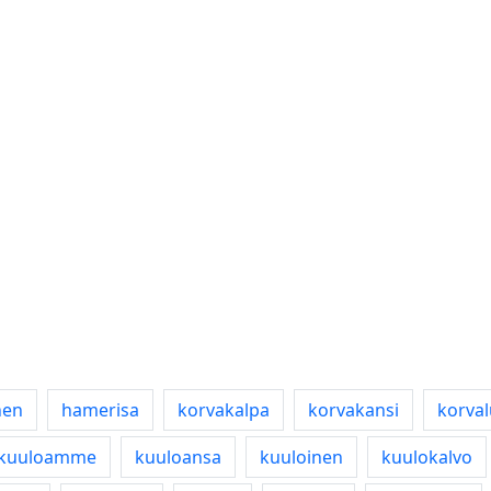
nen
hamerisa
korvakalpa
korvakansi
korva
kuuloamme
kuuloansa
kuuloinen
kuulokalvo