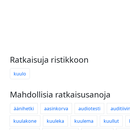
Ratkaisuja ristikkoon
kuulo
Mahdollisia ratkaisusanoja
äänihetki
aasinkorva
audiotesti
auditiivi
kuulakone
kuuleka
kuulema
kuullut