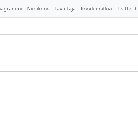
nagrammi
Nimikone
Tavuttaja
Koodinpätkiä
Twitter b