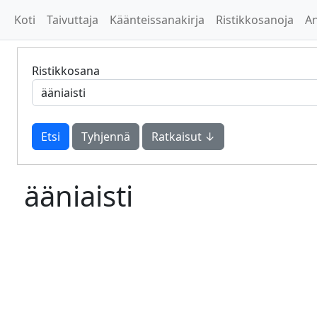
Koti
Taivuttaja
Käänteissanakirja
Ristikkosanoja
A
Ristikkosana
Tyhjennä
Ratkaisut ↓
ääniaisti