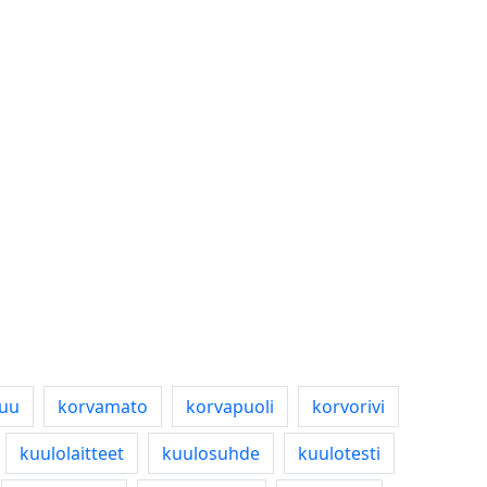
luu
korvamato
korvapuoli
korvorivi
kuulolaitteet
kuulosuhde
kuulotesti