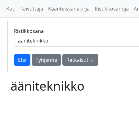
Koti
Taivuttaja
Käänteissanakirja
Ristikkosanoja
A
Ristikkosana
Tyhjennä
Ratkaisut ↓
ääniteknikko