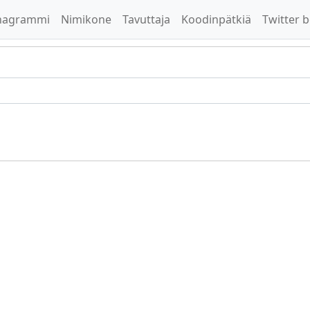
nagrammi
Nimikone
Tavuttaja
Koodinpätkiä
Twitter b