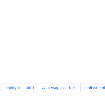
äänitysinsinööri
äänitysoperaattori
äänitystekn