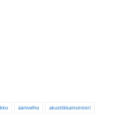
ikko
äänivelho
akustiikkainsinööri