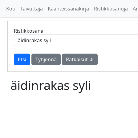
Koti
Taivuttaja
Käänteissanakirja
Ristikkosanoja
A
Ristikkosana
Tyhjennä
Ratkaisut ↓
äidinrakas syli