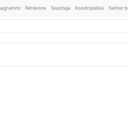
nagrammi
Nimikone
Tavuttaja
Koodinpätkiä
Twitter b