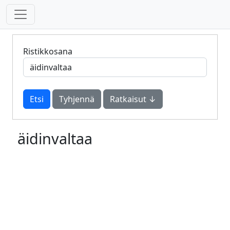
Ristikkosana
Tyhjennä
Ratkaisut ↓
äidinvaltaa