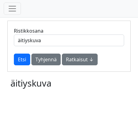
Ristikkosana
Tyhjennä
Ratkaisut ↓
äitiyskuva