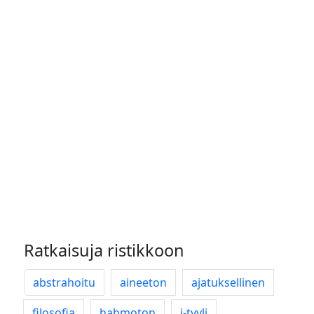
Ratkaisuja ristikkoon
abstrahoitu
aineeton
ajatuksellinen
filosofia
hahmoton
j-tyyli