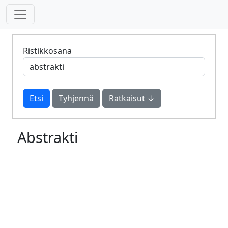
Ristikkosana
Tyhjennä
Ratkaisut ↓
Abstrakti