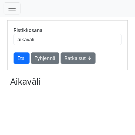
Ristikkosana
Tyhjennä
Ratkaisut ↓
Aikaväli