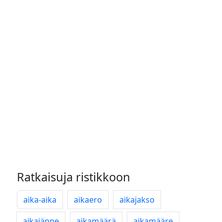
Ratkaisuja ristikkoon
aika-aika
aikaero
aikajakso
aikajänne
aikamäärä
aikamääre