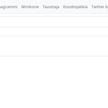
nagrammi
Nimikone
Tavuttaja
Koodinpätkiä
Twitter b