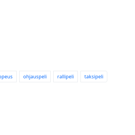
opeus
ohjauspeli
rallipeli
taksipeli