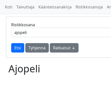
Koti
Taivuttaja
Käänteissanakirja
Ristikkosanoja
A
Ristikkosana
Tyhjennä
Ratkaisut ↓
Ajopeli