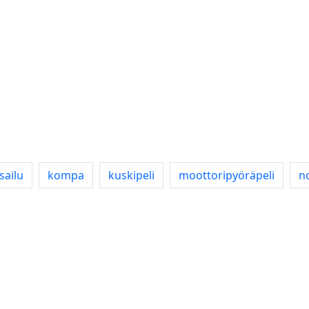
sailu
kompa
kuskipeli
moottoripyöräpeli
n