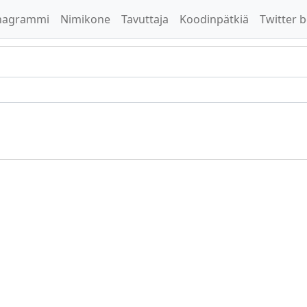
nagrammi
Nimikone
Tavuttaja
Koodinpätkiä
Twitter b