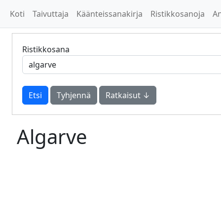
Koti
Taivuttaja
Käänteissanakirja
Ristikkosanoja
A
Ristikkosana
Tyhjennä
Ratkaisut ↓
Algarve