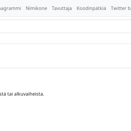
nagrammi
Nimikone
Tavuttaja
Koodinpätkiä
Twitter b
tä tai alkuvaiheista.