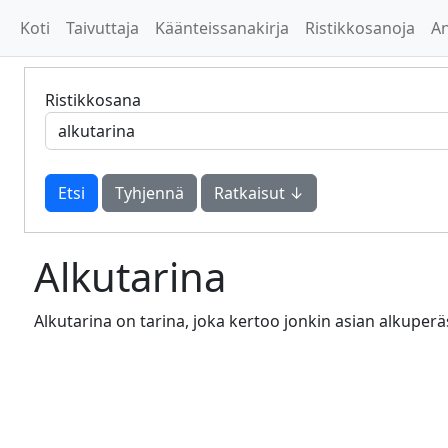
Koti
Taivuttaja
Käänteissanakirja
Ristikkosanoja
A
Ristikkosana
Tyhjennä
Ratkaisut ↓
Alkutarina
Alkutarina on tarina, joka kertoo jonkin asian alkuperäs