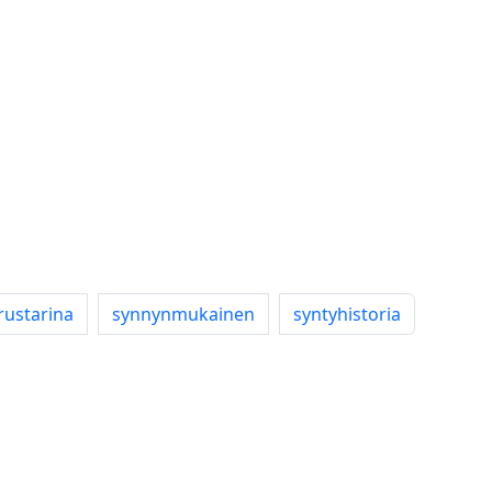
rustarina
synnynmukainen
syntyhistoria