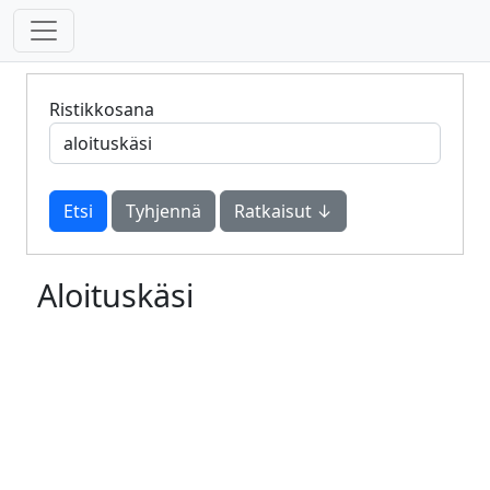
Ristikkosana
Tyhjennä
Ratkaisut ↓
Aloituskäsi