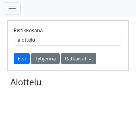
Ristikkosana
Tyhjennä
Ratkaisut ↓
Alottelu