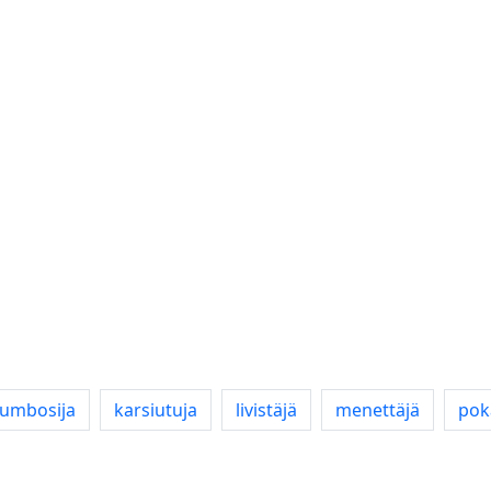
jumbosija
karsiutuja
livistäjä
menettäjä
pok