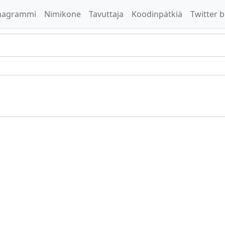
nagrammi
Nimikone
Tavuttaja
Koodinpätkiä
Twitter b