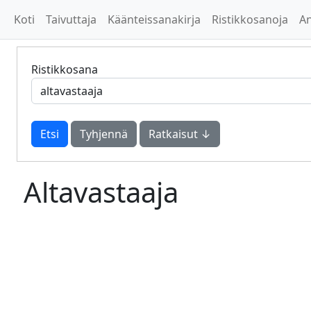
Koti
Taivuttaja
Käänteissanakirja
Ristikkosanoja
A
Ristikkosana
Tyhjennä
Ratkaisut ↓
Altavastaaja