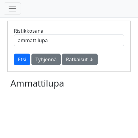
Ristikkosana
Tyhjennä
Ratkaisut ↓
Ammattilupa