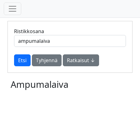
Ristikkosana
Tyhjennä
Ratkaisut ↓
Ampumalaiva