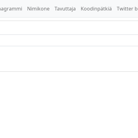
nagrammi
Nimikone
Tavuttaja
Koodinpätkiä
Twitter b