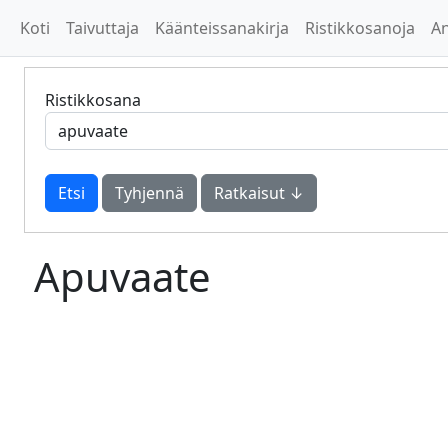
Koti
Taivuttaja
Käänteissanakirja
Ristikkosanoja
A
Ristikkosana
Tyhjennä
Ratkaisut ↓
Apuvaate