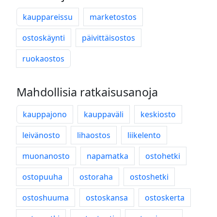
kauppareissu
marketostos
ostoskäynti
päivittäisostos
ruokaostos
Mahdollisia ratkaisusanoja
kauppajono
kauppaväli
keskiosto
leivänosto
lihaostos
liikelento
muonanosto
napamatka
ostohetki
ostopuuha
ostoraha
ostoshetki
ostoshuuma
ostoskansa
ostoskerta