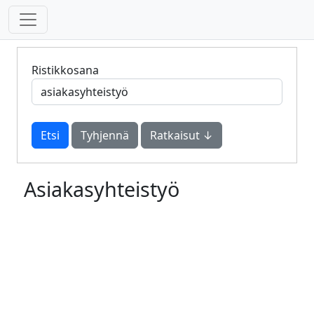
Ristikkosana
Tyhjennä
Ratkaisut ↓
Asiakasyhteistyö