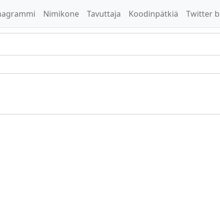
nagrammi
Nimikone
Tavuttaja
Koodinpätkiä
Twitter b