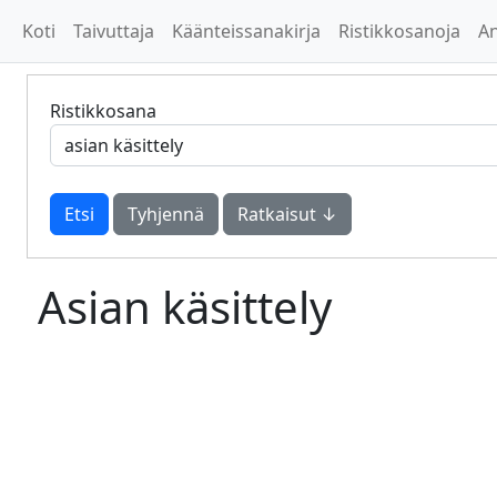
Koti
Taivuttaja
Käänteissanakirja
Ristikkosanoja
A
Ristikkosana
Tyhjennä
Ratkaisut ↓
Asian käsittely