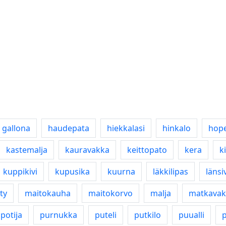
gallona
haudepata
hiekkalasi
hinkalo
hop
kastemalja
kauravakka
keittopato
kera
k
kuppikivi
kupusika
kuurna
läkkilipas
länsi
ty
maitokauha
maitokorvo
malja
matkavak
potija
purnukka
puteli
putkilo
puualli