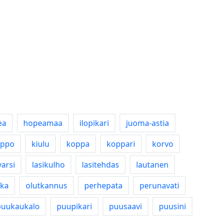
ea
hopeamaa
ilopikari
juoma-astia
ippo
kiulu
koppa
koppari
korvo
varsi
lasikulho
lasitehdas
lautanen
ka
olutkannus
perhepata
perunavati
puukaukalo
puupikari
puusaavi
puusini