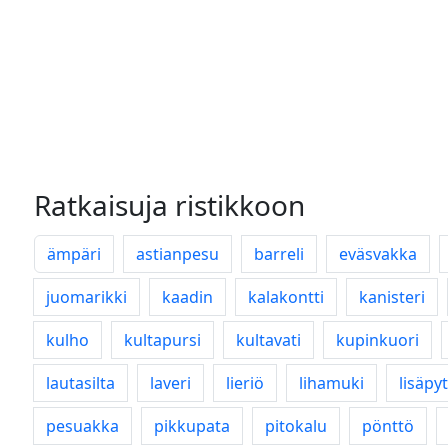
Ratkaisuja ristikkoon
ämpäri
astianpesu
barreli
eväsvakka
juomarikki
kaadin
kalakontti
kanisteri
kulho
kultapursi
kultavati
kupinkuori
lautasilta
laveri
lieriö
lihamuki
lisäpyt
pesuakka
pikkupata
pitokalu
pönttö