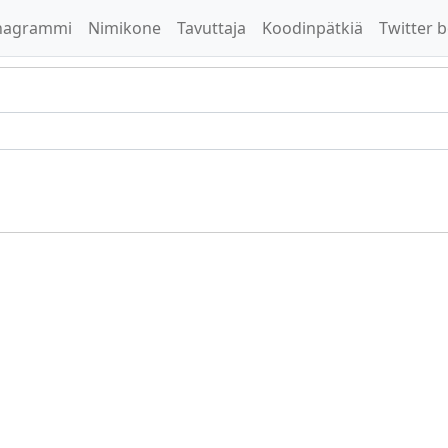
nagrammi
Nimikone
Tavuttaja
Koodinpätkiä
Twitter b