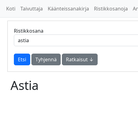
Koti
Taivuttaja
Käänteissanakirja
Ristikkosanoja
A
Ristikkosana
Tyhjennä
Ratkaisut ↓
Astia