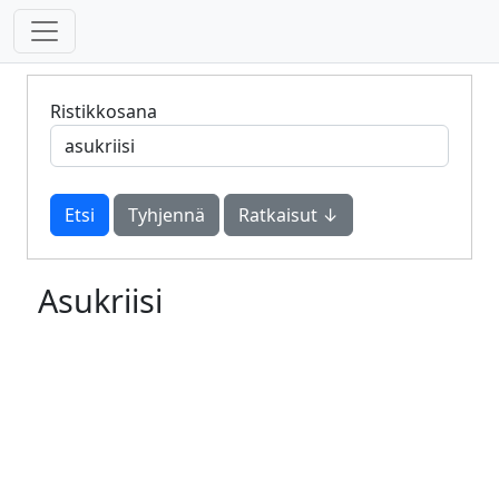
Ristikkosana
Tyhjennä
Ratkaisut ↓
Asukriisi