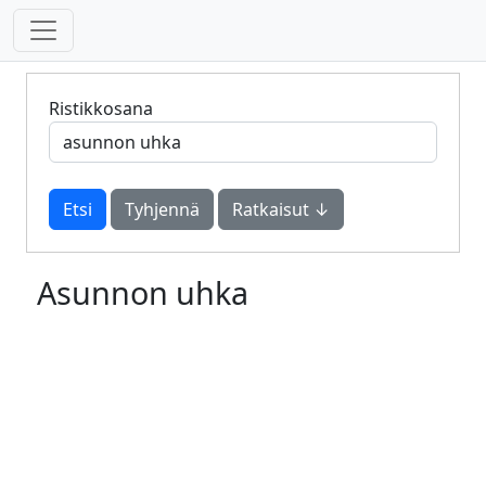
Ristikkosana
Tyhjennä
Ratkaisut ↓
Asunnon uhka