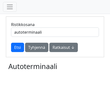
Ristikkosana
Tyhjennä
Ratkaisut ↓
Autoterminaali