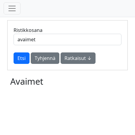
Ristikkosana
Tyhjennä
Ratkaisut ↓
Avaimet