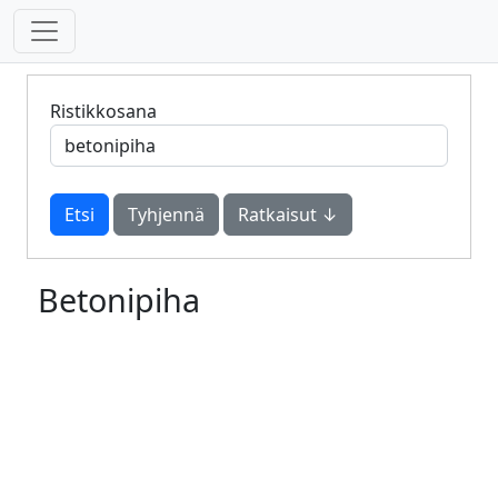
Ristikkosana
Tyhjennä
Ratkaisut ↓
Betonipiha