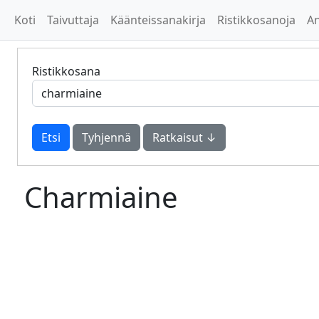
Koti
Taivuttaja
Käänteissanakirja
Ristikkosanoja
A
Ristikkosana
Tyhjennä
Ratkaisut ↓
Charmiaine