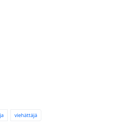
ja
viehättäjä