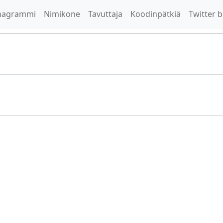
nagrammi
Nimikone
Tavuttaja
Koodinpätkiä
Twitter b