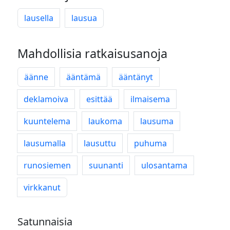
lausella
lausua
Mahdollisia ratkaisusanoja
äänne
ääntämä
ääntänyt
deklamoiva
esittää
ilmaisema
kuuntelema
laukoma
lausuma
lausumalla
lausuttu
puhuma
runosiemen
suunanti
ulosantama
virkkanut
Satunnaisia