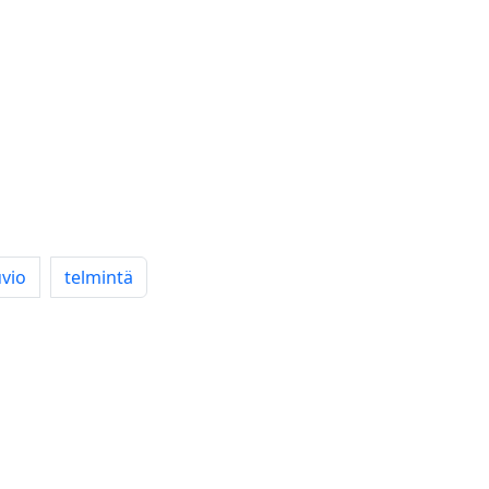
uvio
telmintä