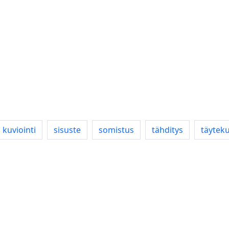
kuviointi
sisuste
somistus
tähditys
täytek