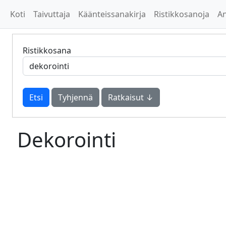
Koti
Taivuttaja
Käänteissanakirja
Ristikkosanoja
A
Ristikkosana
Tyhjennä
Ratkaisut ↓
Dekorointi