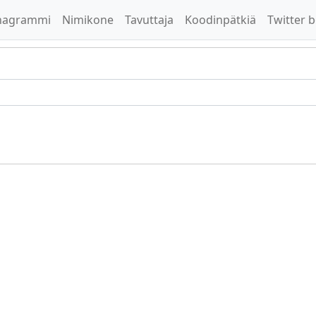
nagrammi
Nimikone
Tavuttaja
Koodinpätkiä
Twitter b