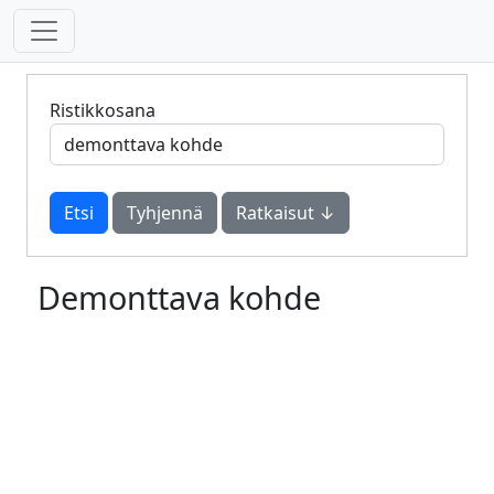
Ristikkosana
Tyhjennä
Ratkaisut ↓
Demonttava kohde