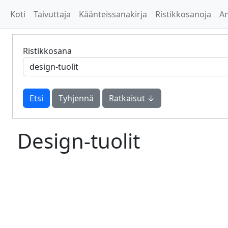
Koti
Taivuttaja
Käänteissanakirja
Ristikkosanoja
A
Ristikkosana
Tyhjennä
Ratkaisut ↓
Design-tuolit