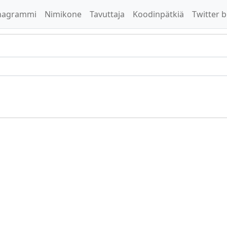
nagrammi
Nimikone
Tavuttaja
Koodinpätkiä
Twitter b