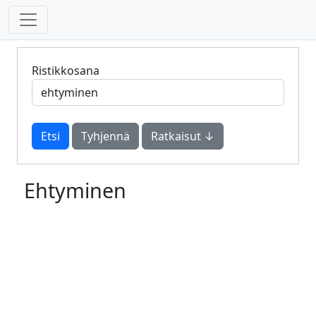
Ristikkosana
Tyhjennä
Ratkaisut ↓
Ehtyminen