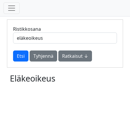
Ristikkosana
Tyhjennä
Ratkaisut ↓
Eläkeoikeus