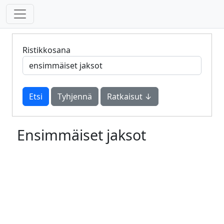
Ristikkosana
Tyhjennä
Ratkaisut ↓
Ensimmäiset jaksot