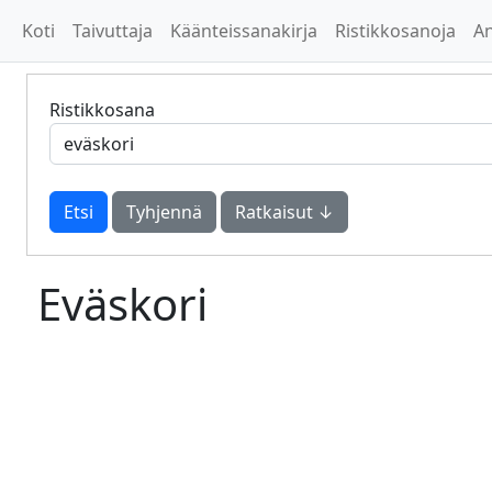
Koti
Taivuttaja
Käänteissanakirja
Ristikkosanoja
A
Ristikkosana
Tyhjennä
Ratkaisut ↓
Eväskori