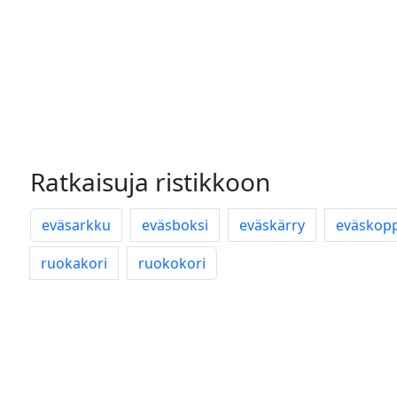
Ratkaisuja ristikkoon
eväsarkku
eväsboksi
eväskärry
eväskop
ruokakori
ruokokori