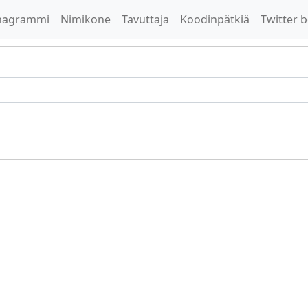
nagrammi
Nimikone
Tavuttaja
Koodinpätkiä
Twitter b