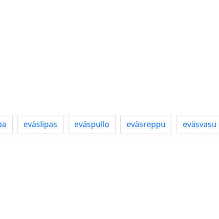
pa
eväslipas
eväspullo
eväsreppu
eväsvasu