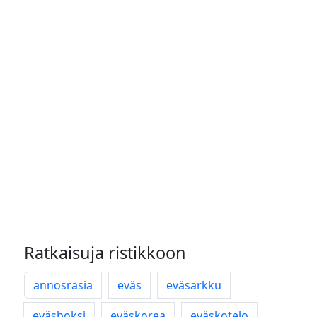
Ratkaisuja ristikkoon
annosrasia
eväs
eväsarkku
eväsboksi
eväskorea
eväskotelo