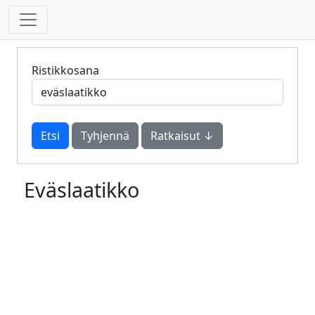
Ristikkosana
Tyhjennä
Ratkaisut ↓
Eväslaatikko