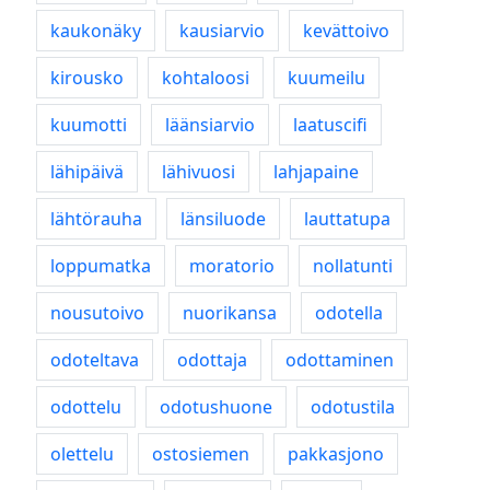
kaukonäky
kausiarvio
kevättoivo
kirousko
kohtaloosi
kuumeilu
kuumotti
läänsiarvio
laatuscifi
lähipäivä
lähivuosi
lahjapaine
lähtörauha
länsiluode
lauttatupa
loppumatka
moratorio
nollatunti
nousutoivo
nuorikansa
odotella
odoteltava
odottaja
odottaminen
odottelu
odotushuone
odotustila
olettelu
ostosiemen
pakkasjono