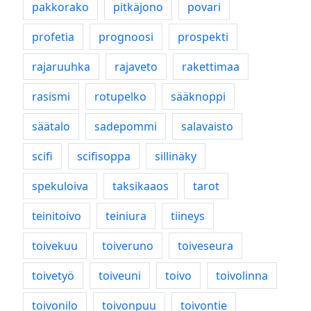
pakkorako
pitkäjono
povari
profetia
prognoosi
prospekti
rajaruuhka
rajaveto
rakettimaa
rasismi
rotupelko
sääknoppi
säätalo
sadepommi
salavaisto
scifi
scifisoppa
sillinäky
spekuloiva
taksikaaos
tarot
teinitoivo
teiniura
tiineys
toivekuu
toiveruno
toiveseura
toivetyö
toiveuni
toivo
toivolinna
toivonilo
toivonpuu
toivontie