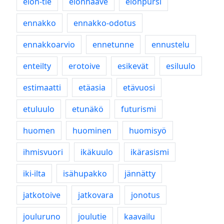
elon-tie
elonhaave
elonpursi
ennakko
ennakko-odotus
ennakkoarvio
ennetunne
ennustelu
enteilty
erotoive
esikevät
esiluulo
estimaatti
etäasia
etävuosi
etuluulo
etunäkö
futurismi
huomen
huominen
huomisyö
ihmisvuori
ikäkuulo
ikärasismi
iki-ilta
isähupakko
jännätty
jatkotoive
jatkovara
jonotus
jouluruno
joulutie
kaavailu