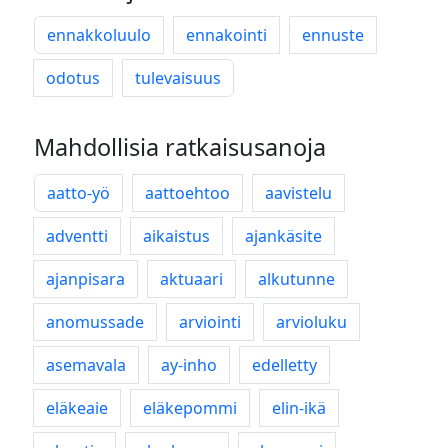
ennakkoluulo
ennakointi
ennuste
odotus
tulevaisuus
Mahdollisia ratkaisusanoja
aatto-yö
aattoehtoo
aavistelu
adventti
aikaistus
ajankäsite
ajanpisara
aktuaari
alkutunne
anomussade
arviointi
arvioluku
asemavala
ay-inho
edelletty
eläkeaie
eläkepommi
elin-ikä