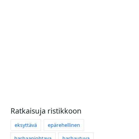
Ratkaisuja ristikkoon
eksyttävä
epärehellinen
harhaanjohtava
harhautuva