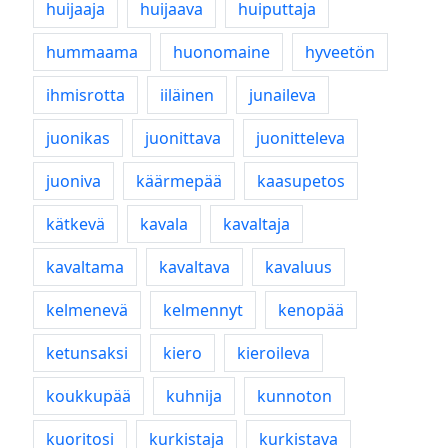
huijaaja
huijaava
huiputtaja
hummaama
huonomaine
hyveetön
ihmisrotta
iiläinen
junaileva
juonikas
juonittava
juonitteleva
juoniva
käärmepää
kaasupetos
kätkevä
kavala
kavaltaja
kavaltama
kavaltava
kavaluus
kelmenevä
kelmennyt
kenopää
ketunsaksi
kiero
kieroileva
koukkupää
kuhnija
kunnoton
kuoritosi
kurkistaja
kurkistava