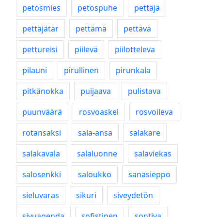
petosmies
petospuhe
pettäjä
pettäjätär
pettämä
pettävä
pettureisi
piilevä
piilotteleva
pilauni
pirullinen
pirunkala
pitkänokka
puijaava
pulistava
puunväärä
rosvoaskel
rosvoileva
rotansaksi
sala-ansa
salakare
salakavala
salaluonne
salaviekas
salosenkki
saloukko
sanasieppo
sieluvaras
sikuri
siveydetön
sivuagenda
sofistinen
sontiva