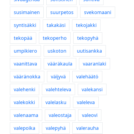
susimainen
suurpetos
svekomaani
syntisäkki
takakäsi
tekojakki
tekopää
tekoperho
tekopyhä
umpikiero
uskoton
uutisankka
vaanittava
vääräkaula
vaaranlaki
vääränokka
väijyvä
valehäätö
valehenki
valehteleva
valekansi
valekokki
valelasku
valeleva
valenaama
valeostaja
valeovi
valepoika
valepyhä
valerauha