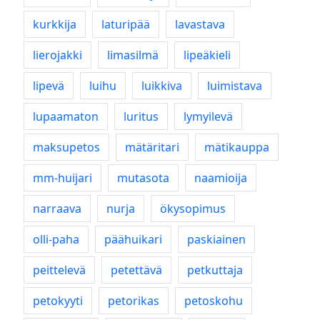
kurkkija
laturipää
lavastava
lierojakki
limasilmä
lipeäkieli
lipevä
luihu
luikkiva
luimistava
lupaamaton
luritus
lymyilevä
maksupetos
mätäritari
mätikauppa
mm-huijari
mutasota
naamioija
narraava
nurja
ökysopimus
olli-paha
päähuikari
paskiainen
peittelevä
petettävä
petkuttaja
petokyyti
petorikas
petoskohu