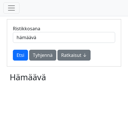
Ristikkosana
Tyhjennä
Ratkaisut ↓
Hämäävä