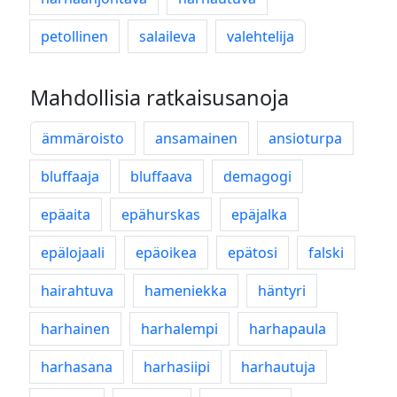
petollinen
salaileva
valehtelija
Mahdollisia ratkaisusanoja
ämmäroisto
ansamainen
ansioturpa
bluffaaja
bluffaava
demagogi
epäaita
epähurskas
epäjalka
epälojaali
epäoikea
epätosi
falski
hairahtuva
hameniekka
häntyri
harhainen
harhalempi
harhapaula
harhasana
harhasiipi
harhautuja