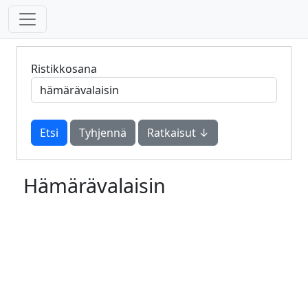
Ristikkosana
Tyhjennä
Ratkaisut ↓
Hämärävalaisin