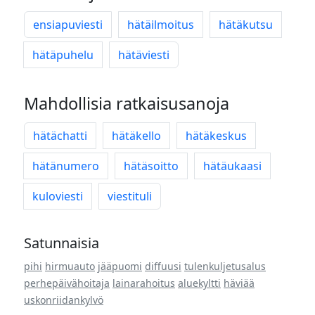
ensiapuviesti
hätäilmoitus
hätäkutsu
hätäpuhelu
hätäviesti
Mahdollisia ratkaisusanoja
hätächatti
hätäkello
hätäkeskus
hätänumero
hätäsoitto
hätäukaasi
kuloviesti
viestituli
Satunnaisia
pihi
hirmuauto
jääpuomi
diffuusi
tulenkuljetusalus
perhepäivähoitaja
lainarahoitus
aluekyltti
häviää
uskonriidankylvö