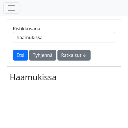
Ristikkosana
Tyhjennä
Ratkaisut ↓
Haamukissa