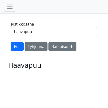
Ristikkosana
Tyhjennä
Ratkaisut ↓
Haavapuu