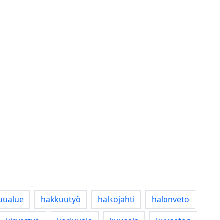
uualue
hakkuutyö
halkojahti
halonveto