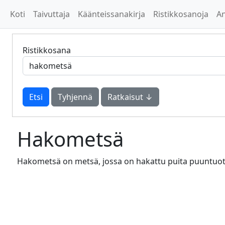
Koti
Taivuttaja
Käänteissanakirja
Ristikkosanoja
A
Ristikkosana
Tyhjennä
Ratkaisut ↓
Hakometsä
Hakometsä on metsä, jossa on hakattu puita puuntuota