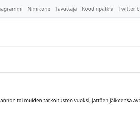
nagrammi
Nimikone
Tavuttaja
Koodinpätkiä
Twitter b
nnon tai muiden tarkoitusten vuoksi, jättäen jälkeensä a