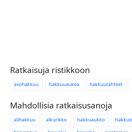
Ratkaisuja ristikkoon
avohakkuu
hakkuuaukea
hakkuutähteet
Mahdollisia ratkaisusanoja
alihakkuu
alkurikko
hakkuaukko
hakkui