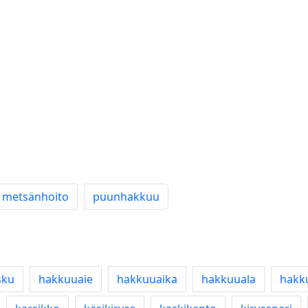
metsänhoito
puunhakkuu
sku
hakkuuaie
hakkuuaika
hakkuuala
hakk