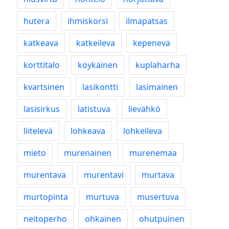
hutera
ihmiskorsi
ilmapatsas
katkeava
katkeileva
kepenevä
korttitalo
köykäinen
kuplaharha
kvartsinen
lasikontti
lasimainen
lasisirkus
latistuva
lievähkö
liitelevä
lohkeava
lohkeileva
mieto
murenainen
murenemaa
murentava
murentavi
murtava
murtopinta
murtuva
musertuva
neitoperho
ohkainen
ohutpuinen