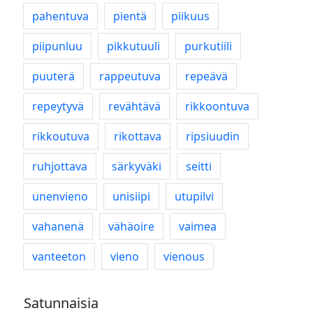
pahentuva
pientä
piikuus
piipunluu
pikkutuuli
purkutiili
puuterä
rappeutuva
repeävä
repeytyvä
revähtävä
rikkoontuva
rikkoutuva
rikottava
ripsiuudin
ruhjottava
särkyväki
seitti
unenvieno
unisiipi
utupilvi
vahanenä
vähäoire
vaimea
vanteeton
vieno
vienous
Satunnaisia