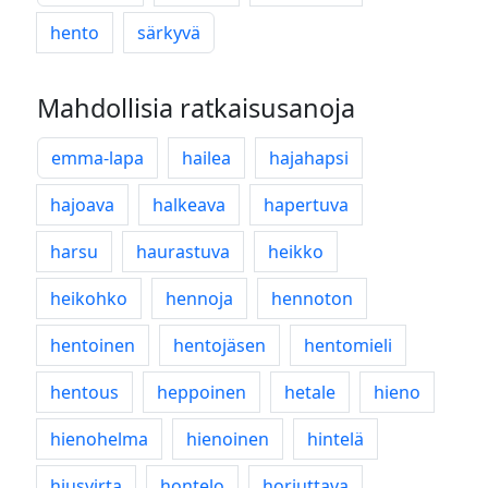
hento
särkyvä
Mahdollisia ratkaisusanoja
emma-lapa
hailea
hajahapsi
hajoava
halkeava
hapertuva
harsu
haurastuva
heikko
heikohko
hennoja
hennoton
hentoinen
hentojäsen
hentomieli
hentous
heppoinen
hetale
hieno
hienohelma
hienoinen
hintelä
hiusvirta
hontelo
horjuttava