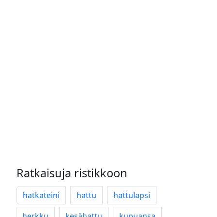
Ratkaisuja ristikkoon
hatkateini
hattu
hattulapsi
herkku
kesähattu
kupuansa