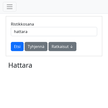
Ristikkosana
Tyhjennä
Ratkaisut ↓
Hattara