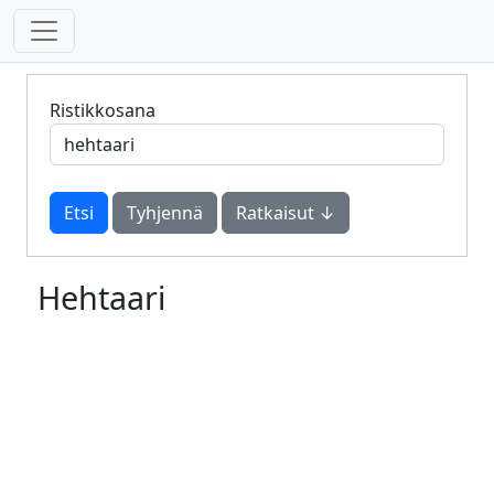
Ristikkosana
Tyhjennä
Ratkaisut ↓
Hehtaari