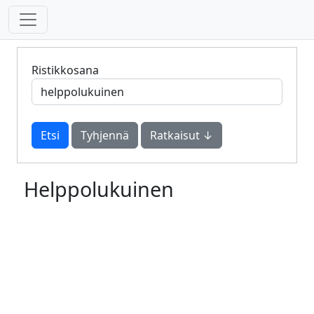
Ristikkosana
Tyhjennä
Ratkaisut ↓
Helppolukuinen