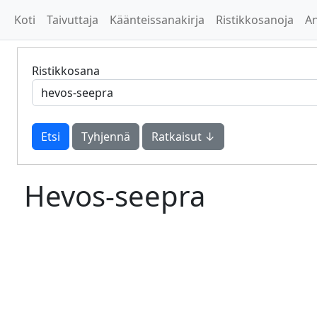
Koti
Taivuttaja
Käänteissanakirja
Ristikkosanoja
A
Ristikkosana
Tyhjennä
Ratkaisut ↓
Hevos-seepra