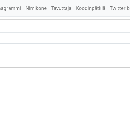
nagrammi
Nimikone
Tavuttaja
Koodinpätkiä
Twitter b