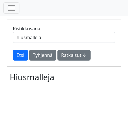
Ristikkosana
Tyhjennä
Ratkaisut ↓
Hiusmalleja