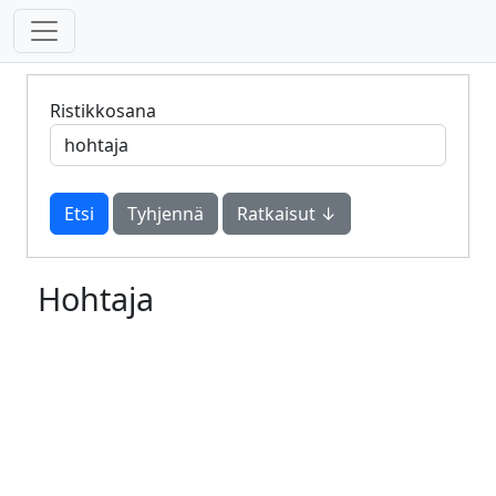
Ristikkosana
Tyhjennä
Ratkaisut ↓
Hohtaja