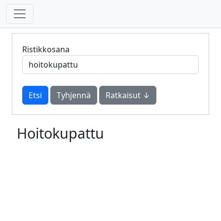
Ristikkosana
Tyhjennä
Ratkaisut ↓
Hoitokupattu